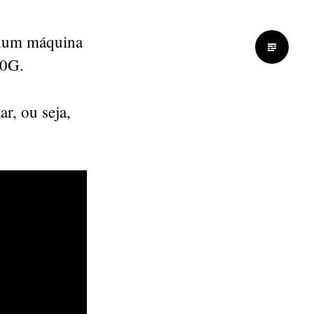
 num máquina
20G.
r, ou seja,