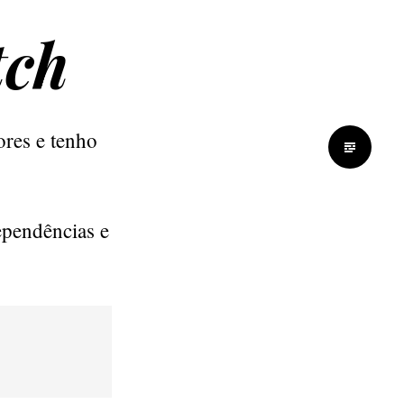
tch
ores e tenho
ependências e