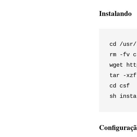
Instalando
cd /usr/
rm -fv c
wget htt
tar -xzf
cd csf

sh insta
Configuraç