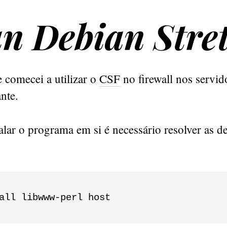
n Debian Stre
 comecei a utilizar o
CSF
no firewall nos servid
nte.
alar o programa em si é necessário resolver as d
all libwww-perl host