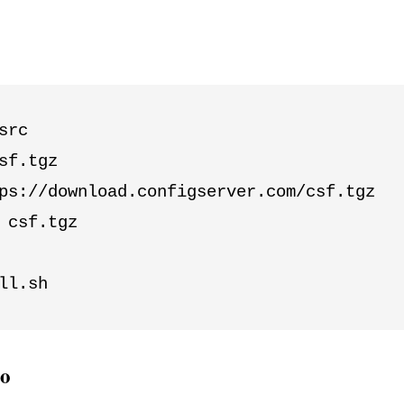
src

sf.tgz

ps://download.configserver.com/csf.tgz

 csf.tgz

ll.sh
ão