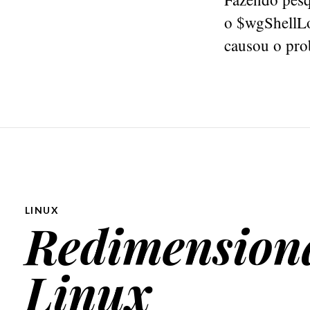
o $wgShellLo
causou o pro
LINUX
Redimension
Linux