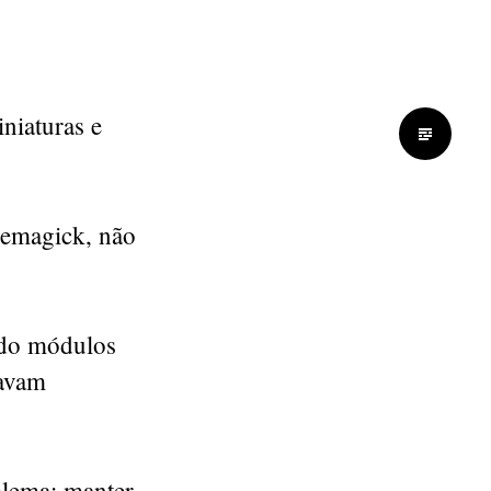
niaturas e
agemagick, não
r do módulos
tavam
blema
: manter