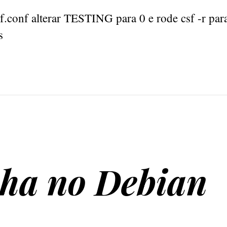
sf.conf alterar TESTING para 0 e rode csf -r para
s
ha no Debian