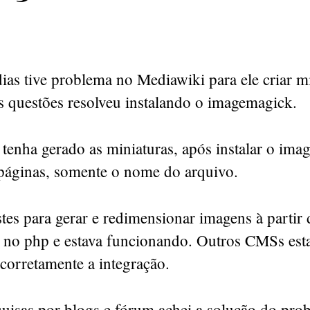
ias tive problema no Mediawiki para ele criar mi
s questões resolveu instalando o imagemagick.
tenha gerado as miniaturas, após instalar o im
 páginas, somente o nome do arquivo.
stes para gerar e redimensionar imagens à parti
no php e estava funcionando. Outros CMSs es
corretamente a integração.
uisas por blogs e fórum
achei a solução do pro