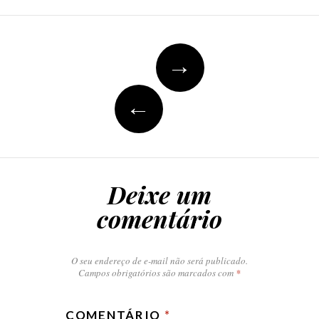
Navegação
→
do
post
←
Deixe um
comentário
O seu endereço de e-mail não será publicado.
Campos obrigatórios são marcados com
*
COMENTÁRIO
*