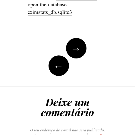
open the database
eximstats_db.sqlite3
Navegação
→
do
post
←
Deixe um
comentário
O seu endereço de e-mail não será publicado.