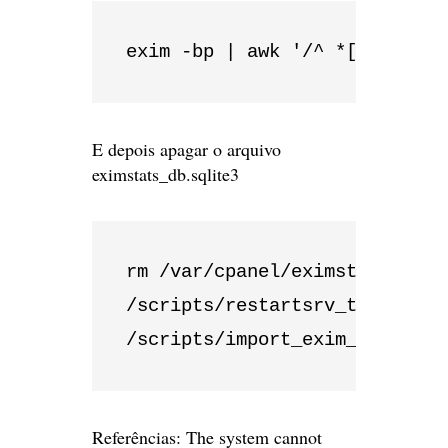
exim -bp | awk '/^ *[0-9]+[mh
E depois apagar o arquivo
eximstats_db.sqlite3
rm /var/cpanel/eximstats_db.sq
/scripts/restartsrv_tailwatchd
/scripts/import_exim_data /va
Referências:
The system cannot