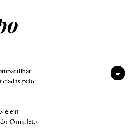
po
ompartilhar
nciadas pelo
 > e em
eúdo Completo