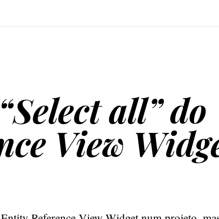
Select all” do
ence View Widg
o
Entity Reference View Widget
num projeto, mas