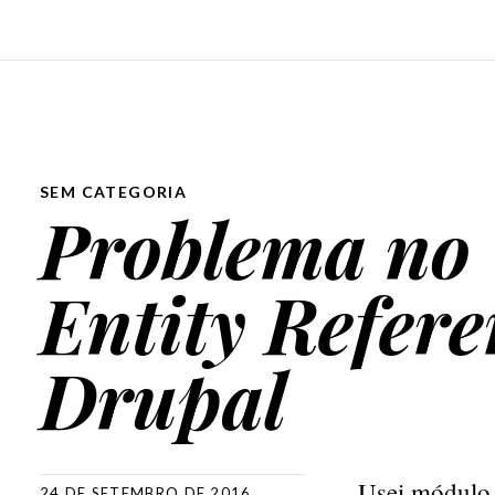
SEM CATEGORIA
Problema no “
Entity Refer
Drupal
Usei módul
24 DE SETEMBRO DE 2016