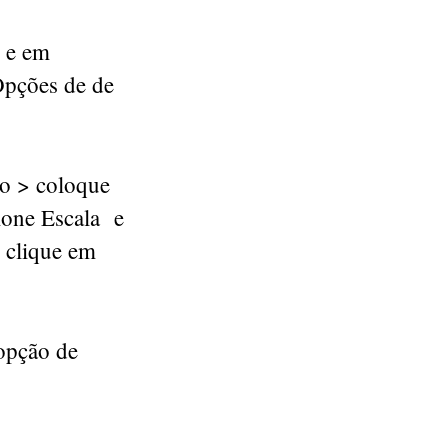
 e em
Opções de de
lo > coloque
cione Escala e
 clique em
 opção de