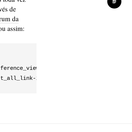
nvés de
órum da
ou assim:
ference_view_widget-the_select_all_link-2
ct_all_link-2771281-3.patch