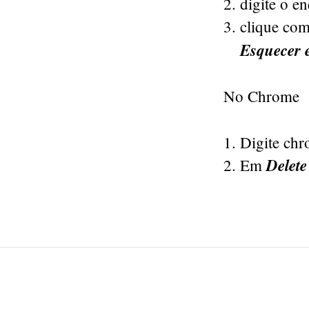
digite o e
clique com
Esquecer e
No Chrome
Digite chr
Delet
Em