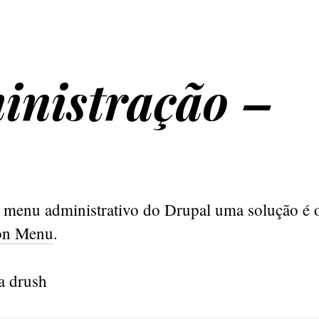
inistração –
 o menu administrativo do Drupal uma solução é
ion Menu
.
a drush