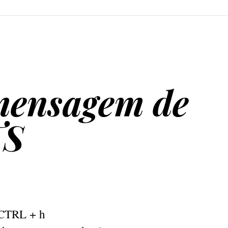
ensagem de
TS
 CTRL + h