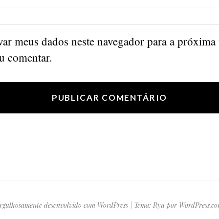
var meus dados neste navegador para a próxima
u comentar.
rgulhosamente desenvolvido com WordPress
|
Tema: Ryu por
WordPress.c