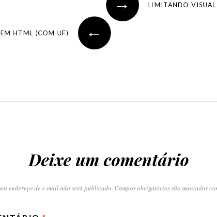
→
←
 EM HTML (COM UF)
Deixe um comentário
seu endereço de e-mail não será publicado.
Campos obrigatórios são marcados c