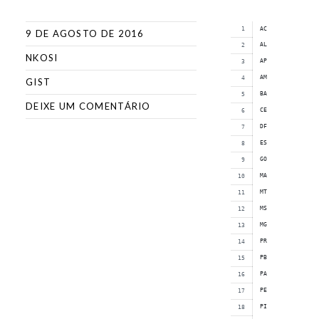
AC
9 DE AGOSTO DE 2016
AL
NKOSI
AP
AM
GIST
BA
DEIXE UM COMENTÁRIO
CE
DF
ES
GO
MA
MT
MS
MG
PR
PB
PA
PE
PI