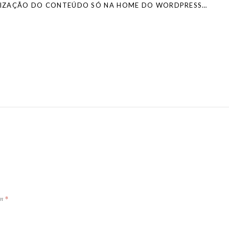
LIMITANDO VISUALIZAÇÃO DO CONTEÚDO SÓ NA HOME DO WORDPRESS E WOOCOMMERCE
om
*