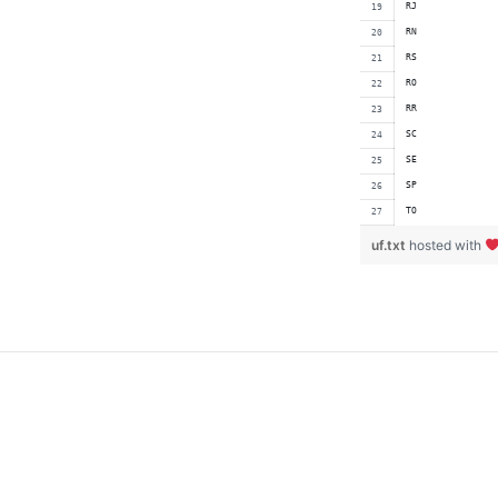
RJ
RN
RS
RO
RR
SC
SE
SP
TO
uf.txt
hosted with
Navegação