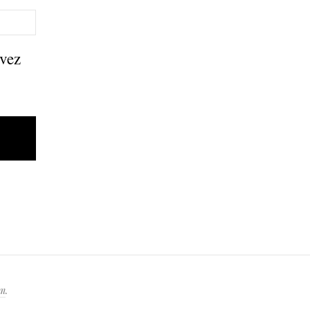
 vez
om
.